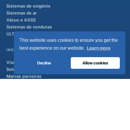
Sistemas de oxigénio
Sistemas de ar
Vácuo e AGSS
Sistemas de condutas
ULTRAOX
Modelo de topo de gama
This website uses cookies to ensure you get the
Learn more
best experience on our website.
INDUSTRIAL
Visão geral
Decline
Allow cookies
Soluções
Marcas parceiras
Tratamento do ar
APOIO
UltraCare 24 horas por dia, 7 dias por semana
Distribuidores
Contacto