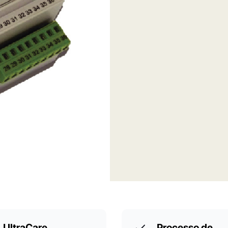
UltraCare
Processo de