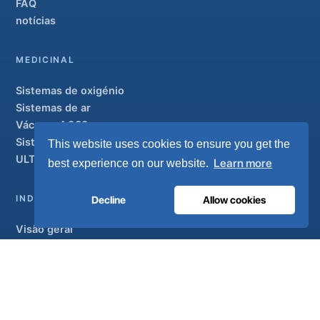
FAQ
notícias
MEDICINAL
Sistemas de oxigénio
Sistemas de ar
Vácuo e AGSS
Sistemas de condutas
This website uses cookies to ensure you get the
ULTRAOX
Modelo de topo de gama
Learn more
best experience on our website.
INDUSTRIAL
Decline
Allow cookies
Visão geral
Soluções
Marcas parceiras
Tratamento do ar
APOIO