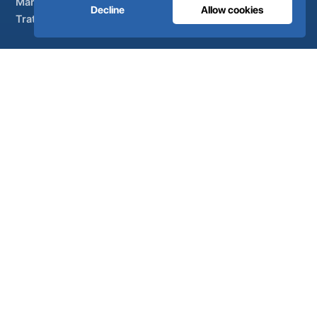
Marcas parceiras
Decline
Allow cookies
Tratamento do ar
APOIO
UltraCare 24 horas por dia, 7 dias por semana
Distribuidores
Contacto
Mapa do sítio
ISO 13485
ISO 9001
EN ISO 7396-1
MDR Classe IIb
CE 1639
Fabricado em Portugal
· 40 anos de engenharia · Mais de 80
países
© 2026 Ultra Controlo. Todos os direitos
reservados.
Desenvolvido por
SO-MA Studio