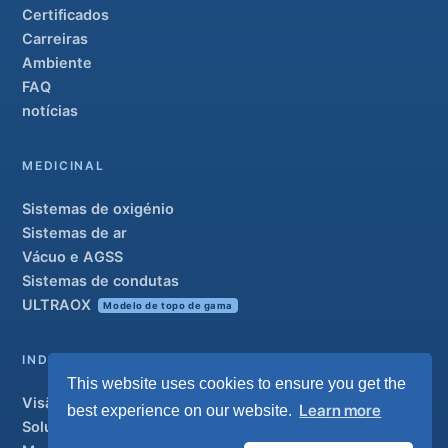
Certificados
Carreiras
Ambiente
FAQ
notícias
MEDICINAL
Sistemas de oxigénio
Sistemas de ar
Vácuo e AGSS
Sistemas de condutas
ULTRAOX
Modelo de topo de gama
INDUSTRIAL
This website uses cookies to ensure you get the
Visão geral
Learn more
best experience on our website.
Soluções