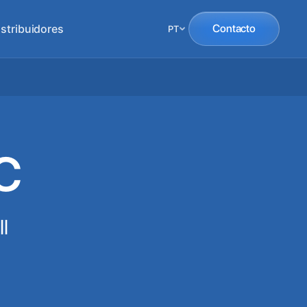
istribuidores
Contacto
PT
C
l