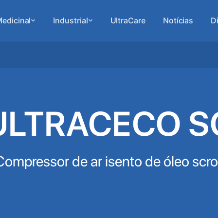
edicinal
Industrial
UltraCare
Notícias
D
ULTRACECO S
Compressor de ar isento de óleo scrol