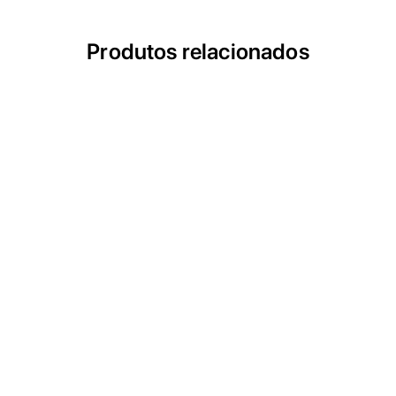
Produtos relacionados
ULTRASEG
Sistema de Reciclagem de Gases Anestésicos