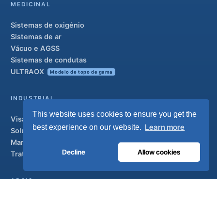
MEDICINAL
Sistemas de oxigénio
Sistemas de ar
Vácuo e AGSS
Sistemas de condutas
ULTRAOX
Modelo de topo de gama
INDUSTRIAL
This website uses cookies to ensure you get the
Visão geral
Learn more
best experience on our website.
Soluções
Marcas parceiras
Decline
Allow cookies
Tratamento do ar
APOIO
UltraCare 24 horas por dia, 7 dias por semana
Distribuidores