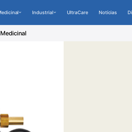
edicinal
Industrial
UltraCare
Notícias
D
 Medicinal