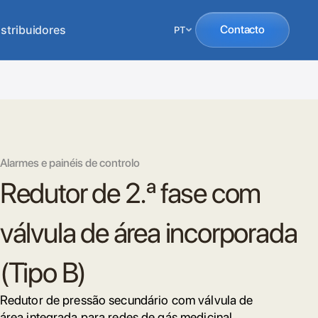
istribuidores
Contacto
PT
Alarmes e painéis de controlo
Redutor de 2.ª fase com
válvula de área incorporada
(Tipo B)
Redutor de pressão secundário com válvula de
área integrada para redes de gás medicinal.