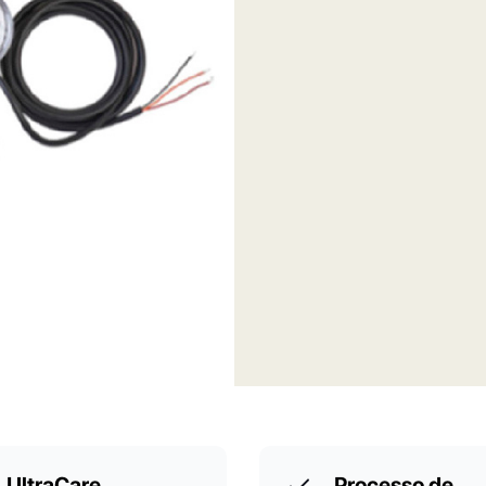
UltraCare
Processo de