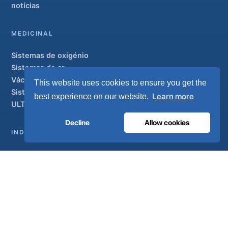
notícias
MEDICINAL
Sistemas de oxigénio
Sistemas de ar
Vácuo e AGSS
This website uses cookies to ensure you get the
Sistemas de condutas
Learn more
best experience on our website.
ULTRAOX
Modelo de topo de gama
Decline
Allow cookies
INDUSTRIAL
Visão geral
Soluções
Marcas parceiras
Tratamento do ar
APOIO