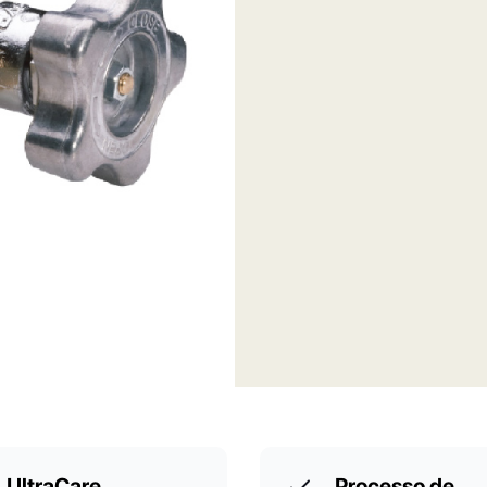
UltraCare
Processo de