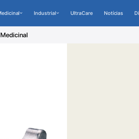
edicinal
Industrial
UltraCare
Notícias
D
 Medicinal