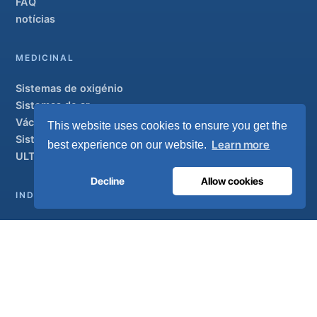
FAQ
notícias
MEDICINAL
Sistemas de oxigénio
Sistemas de ar
Vácuo e AGSS
This website uses cookies to ensure you get the
Sistemas de condutas
Learn more
best experience on our website.
ULTRAOX
Modelo de topo de gama
Decline
Allow cookies
INDUSTRIAL
Visão geral
Soluções
Marcas parceiras
Tratamento do ar
APOIO