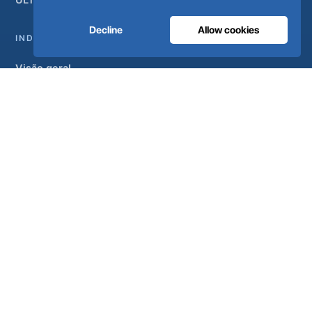
ULTRAOX
Modelo de topo de gama
Decline
Allow cookies
INDUSTRIAL
Visão geral
Soluções
Marcas parceiras
Tratamento do ar
APOIO
UltraCare 24 horas por dia, 7 dias por semana
Distribuidores
Contacto
Mapa do sítio
ISO 13485
ISO 9001
EN ISO 7396-1
MDR Classe IIb