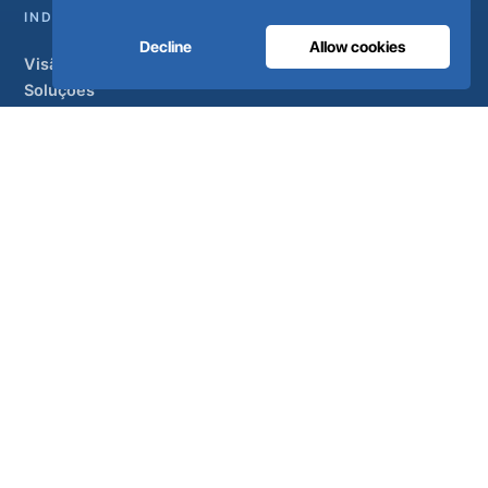
INDUSTRIAL
Decline
Allow cookies
Visão geral
Soluções
Marcas parceiras
Tratamento do ar
APOIO
UltraCare 24 horas por dia, 7 dias por semana
Distribuidores
Contacto
Mapa do sítio
ISO 13485
ISO 9001
EN ISO 7396-1
MDR Classe IIb
CE 1639
Fabricado em Portugal
· 40 anos de engenharia · Mais de 80