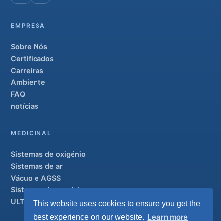
EMPRESA
Sobre Nós
Certificados
Carreiras
Ambiente
FAQ
notícias
MEDICINAL
Sistemas de oxigénio
Sistemas de ar
Vácuo e AGSS
Sistemas de condutas
ULTRAOX
This website uses cookies to ensure you get the
Modelo de topo de gama
Learn more
best experience on our website.