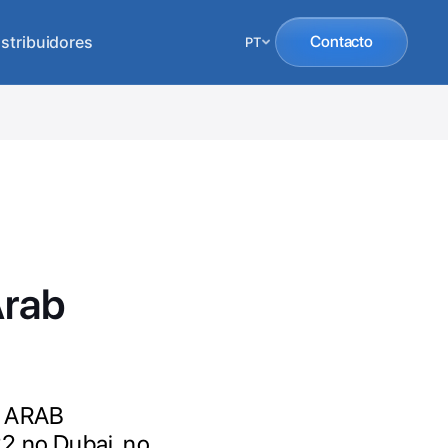
istribuidores
Contacto
PT
Arab
de ARAB
22 no Dubai, no