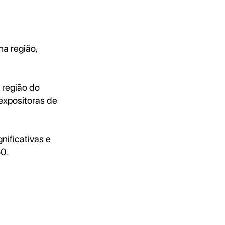
na região,
 região do
xpositoras de
nificativas e
50.