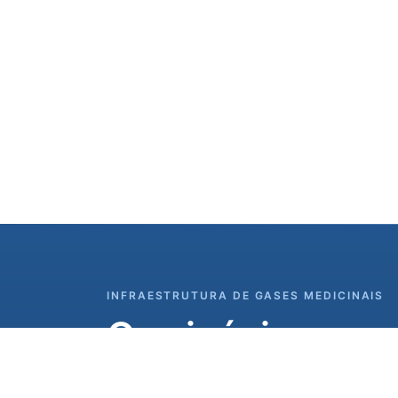
INFRAESTRUTURA DE GASES MEDICINAIS
O oxigénio em qu
Sistemas completos de gases medicinais, 