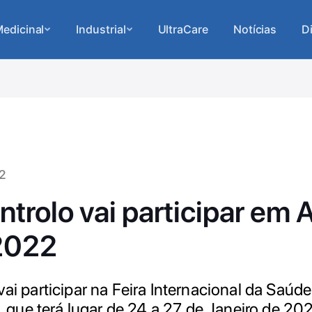
edicinal
Industrial
UltraCare
Notícias
D
2
ntrolo vai participar em 
2022
vai participar na Feira Internacional da Saú
ue terá lugar de 24 a 27 de Janeiro de 20