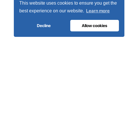
This website uses cookies to ensure you get the
Learn more
best experience on our website.
Decline
Allow cookies
INFRAESTRUTURA DE GASES MEDICINAIS
O oxigénio em que os hospitais
confiam.
Sistemas completos de gases medicinais, desde a geração
no local até à rede de tubagem do hospital. Concebidos em
Portugal, instalados em mais de 80 países.
Fale com os nossos engenheiros