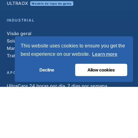
ULTRAOX
Modelo de topo de gama
INDUSTRIAL
Visão geral
Soluções
This website uses cookies to ensure you get the
Marcas parceiras
Learn more
best experience on our website.
Tratamento do ar
Decline
Allow cookies
APOIO
UltraCare 24 horas por dia, 7 dias por semana
Distribuidores
Contacto
Mapa do sítio
ISO 13485
ISO 9001
EN ISO 7396-1
MDR Classe IIb