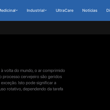
edicinal
Industrial
UltraCare
Notícias
D
 à volta do mundo, o ar comprimido
do processo cervejeiro são geridos
exceção. Isto pode significar a
so rotativo, dependendo da tarefa