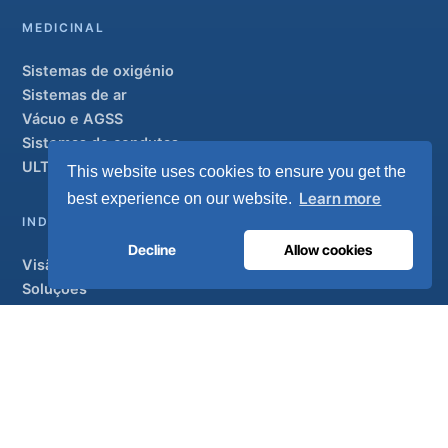
MEDICINAL
Sistemas de oxigénio
Sistemas de ar
Vácuo e AGSS
Sistemas de condutas
ULTRAOX
Modelo de topo de gama
This website uses cookies to ensure you get the
Learn more
best experience on our website.
INDUSTRIAL
Decline
Allow cookies
Visão geral
Soluções
Marcas parceiras
Tratamento do ar
APOIO
UltraCare 24 horas por dia, 7 dias por semana