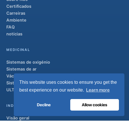
Certificados
Carreiras
Ambiente
FAQ
notícias
MEDICINAL
Sistemas de oxigénio
Sistemas de ar
Vácuo e AGSS
This website uses cookies to ensure you get the
Sistemas de condutas
ULTRAOX
Learn more
best experience on our website.
Modelo de topo de gama
Decline
Allow cookies
INDUSTRIAL
Visão geral
Soluções