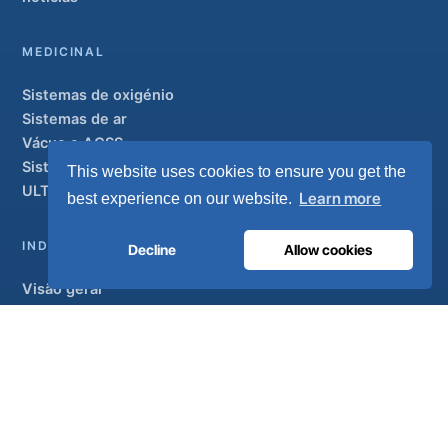
MEDICINAL
Sistemas de oxigénio
Sistemas de ar
Vácuo e AGSS
Sistemas de condutas
This website uses cookies to ensure you get the
ULTRAOX
Modelo de topo de gama
Learn more
best experience on our website.
INDUSTRIAL
Decline
Allow cookies
Visão geral
Soluções
Marcas parceiras
Tratamento do ar
APOIO