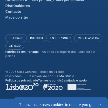
UltraCare 24 horas por dia, 7 dias por semana
Distribuidores
Contacto
Mapa do sítio
ISO 13485
ISO 9001
EN ISO 7396-1
MDR Classe IIb
CE 1639
Fabricado em Portugal
· 40 anos de engenharia · Mais de 80
países
© 2026 Ultra Controlo. Todos os direitos
reservados.
Desenvolvido por
SO-MA Studio
Política de privacidade
Termos e condições
Ajuda e apoio
This website uses cookies to ensure you get the