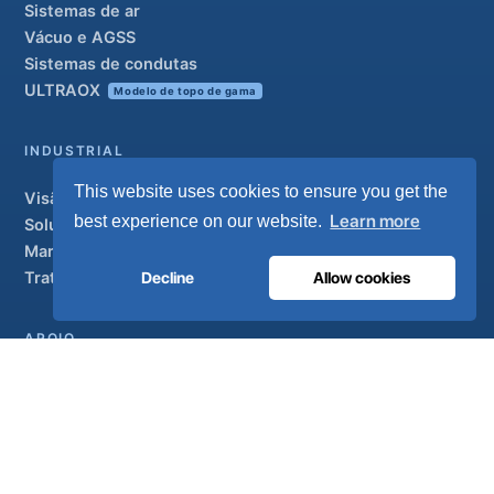
Sistemas de ar
Vácuo e AGSS
Sistemas de condutas
ULTRAOX
Modelo de topo de gama
INDUSTRIAL
This website uses cookies to ensure you get the
Visão geral
Learn more
best experience on our website.
Soluções
Marcas parceiras
Decline
Allow cookies
Tratamento do ar
APOIO
UltraCare 24 horas por dia, 7 dias por semana
Distribuidores
Contacto
Mapa do sítio