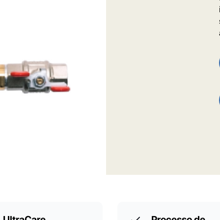
UltraCare
Processo de