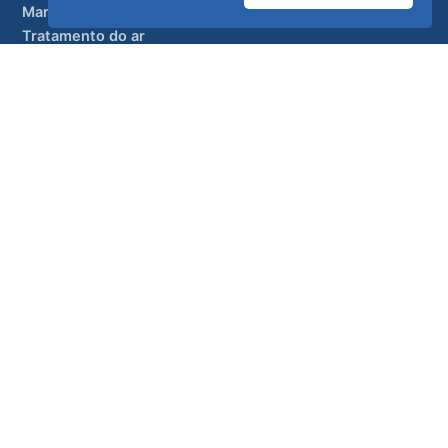
Marcas parceiras
Tratamento do ar
APOIO
UltraCare 24 horas por dia, 7 dias por semana
Distribuidores
Contacto
Mapa do sítio
ISO 13485
ISO 9001
EN ISO 7396-1
MDR Classe IIb
CE 1639
Fabricado em Portugal
· 40 anos de engenharia · Mais de 80
países
© 2026 Ultra Controlo. Todos os direitos