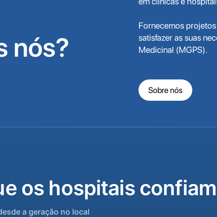
em clínicas e hospita
Fornecemos projetos c
 nós?
satisfazer as suas n
Medicinal (MGPS).
Sobre nós
e os hospitais confiam
desde a geração no local