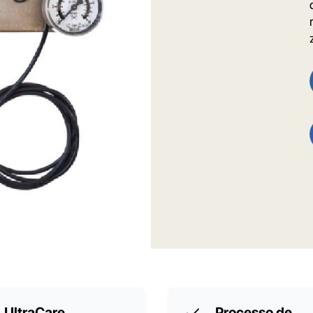
UltraCare
Processo de