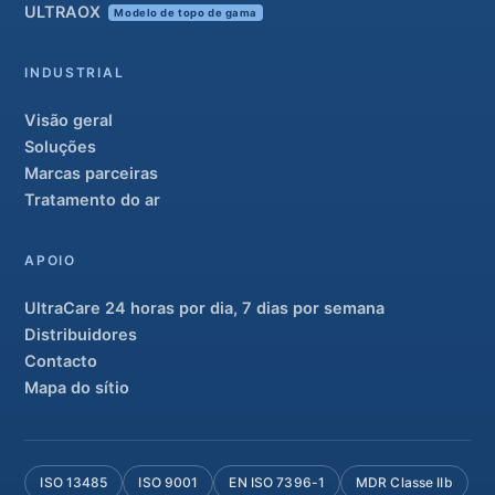
ULTRAOX
Modelo de topo de gama
INDUSTRIAL
Visão geral
Soluções
Marcas parceiras
Tratamento do ar
APOIO
UltraCare 24 horas por dia, 7 dias por semana
Distribuidores
Contacto
Mapa do sítio
ISO 13485
ISO 9001
EN ISO 7396-1
MDR Classe IIb