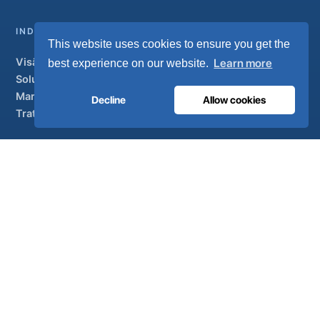
INDUSTRIAL
This website uses cookies to ensure you get the
Visão geral
Learn more
best experience on our website.
Soluções
Marcas parceiras
Decline
Allow cookies
Tratamento do ar
APOIO
UltraCare 24 horas por dia, 7 dias por semana
Distribuidores
Contacto
Mapa do sítio
ISO 13485
ISO 9001
EN ISO 7396-1
MDR Classe IIb
CE 1639