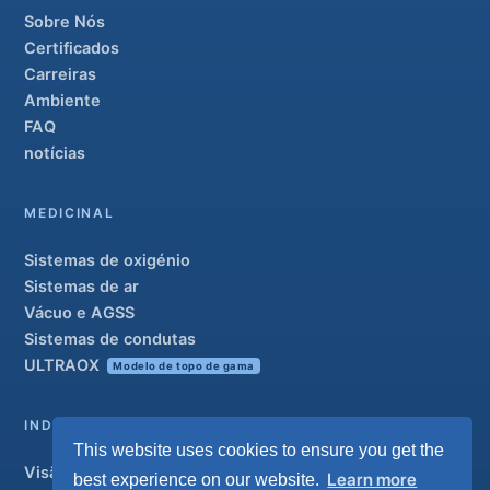
Sobre Nós
Certificados
Carreiras
Ambiente
FAQ
notícias
MEDICINAL
Sistemas de oxigénio
Sistemas de ar
Vácuo e AGSS
Sistemas de condutas
ULTRAOX
Modelo de topo de gama
INDUSTRIAL
This website uses cookies to ensure you get the
Visão geral
Learn more
best experience on our website.