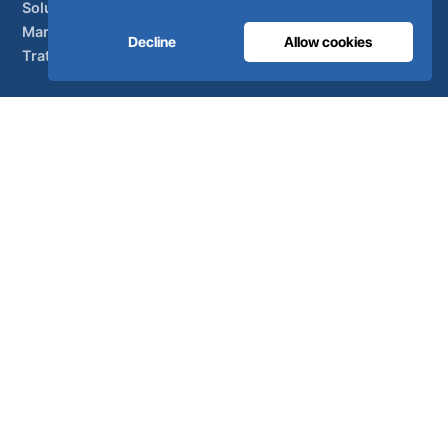
Soluções
Marcas parceiras
Decline
Allow cookies
Tratamento do ar
APOIO
UltraCare 24 horas por dia, 7 dias por semana
Distribuidores
Contacto
Mapa do sítio
ISO 13485
ISO 9001
EN ISO 7396-1
MDR Classe IIb
CE 1639
Fabricado em Portugal
· 40 anos de engenharia · Mais de 80
países