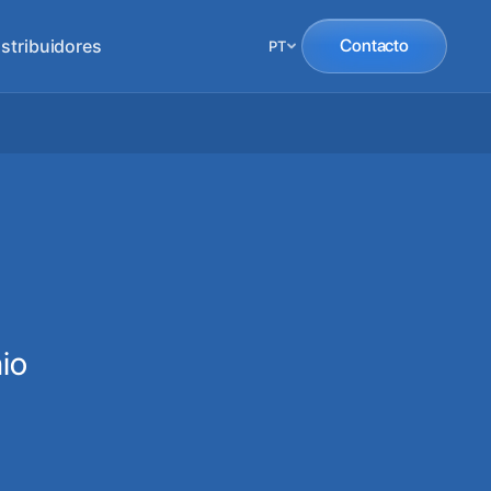
istribuidores
Contacto
PT
io