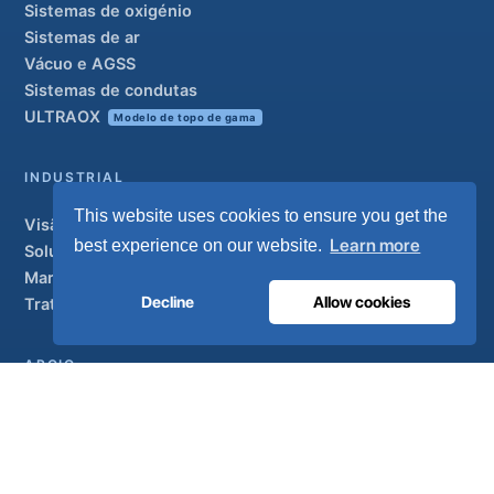
Sistemas de oxigénio
Sistemas de ar
Vácuo e AGSS
Sistemas de condutas
ULTRAOX
Modelo de topo de gama
INDUSTRIAL
This website uses cookies to ensure you get the
Visão geral
Learn more
best experience on our website.
Soluções
Marcas parceiras
Decline
Allow cookies
Tratamento do ar
APOIO
UltraCare 24 horas por dia, 7 dias por semana
Distribuidores
Contacto
Mapa do sítio