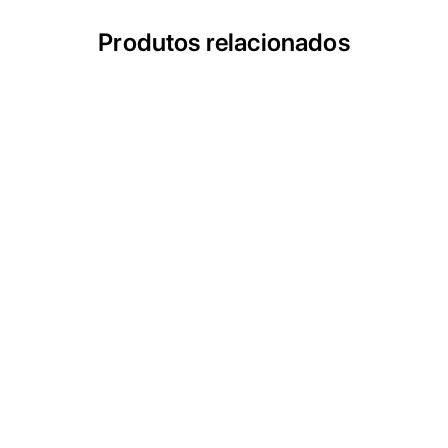
Produtos relacionados
ULTRACECO SC
Compressor de ar isento de óleo scroll