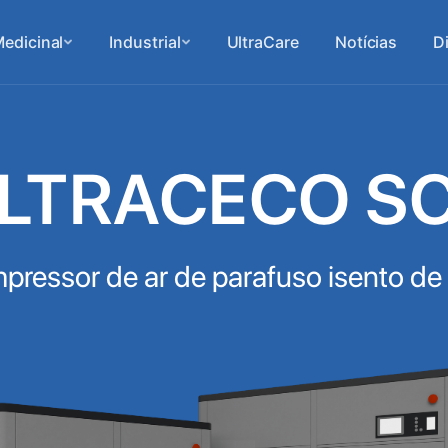
edicinal
Industrial
UltraCare
Notícias
D
LTRACECO S
ressor de ar de parafuso isento de