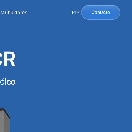
istribuidores
Contacto
PT
CR
 óleo