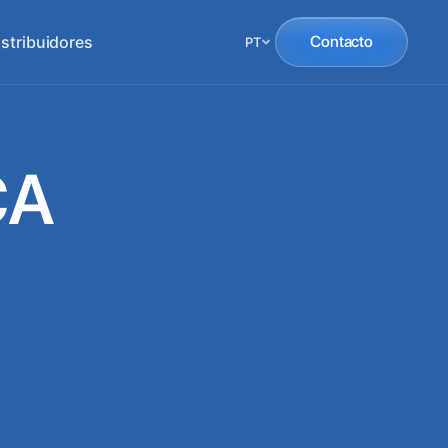
istribuidores
Contacto
PT
CA