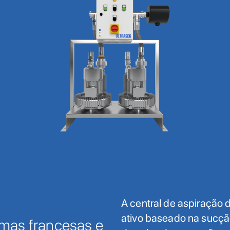
A central de aspiração
ativo baseado na sucçã
mas francesas e