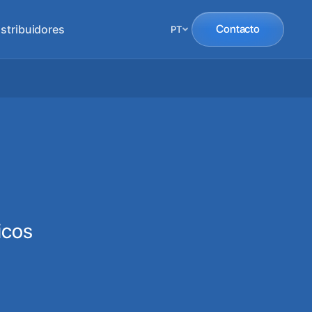
istribuidores
Contacto
PT
icos