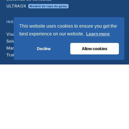
ULTRAOX
Modelo de topo de gama
INDUSTRIAL
This website uses cookies to ensure you get the
Learn more
best experience on our website.
Visão geral
Soluções
Marcas parceiras
Decline
Allow cookies
Tratamento do ar
APOIO
UltraCare 24 horas por dia, 7 dias por semana
Distribuidores
Contacto
Mapa do sítio
ISO 13485
ISO 9001
EN ISO 7396-1
MDR Classe IIb