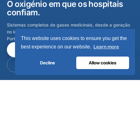
O oxigénio em que os hospitais
confiam.
Sistemas completos de gases medicinais, desde a geração
no local até à rede de tubagem do hospital. Concebidos em
This website uses cookies to ensure you get the
Portugal, instalados em mais de 80 países.
Learn more
best experience on our website.
Fale com os nossos engenheiros
Decline
Allow cookies
Torne-se distribuidor
Sistemas completos de gases médicos e industriais no local,
concebidos, fabricados e com assistência técnica a partir de
Lisboa, Portugal.