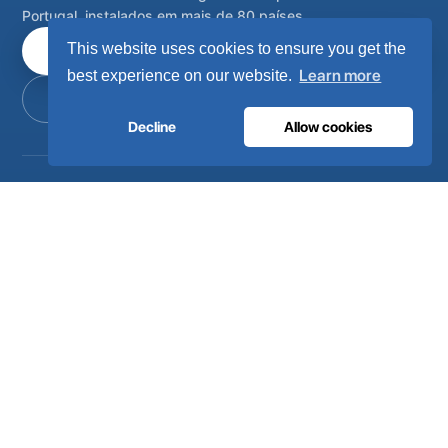
Portugal, instalados em mais de 80 países.
This website uses cookies to ensure you get the
Fale com os nossos engenheiros
Learn more
best experience on our website.
Torne-se distribuidor
Decline
Allow cookies
Sistemas completos de gases médicos e industriais no local,
concebidos, fabricados e com assistência técnica a partir de
Lisboa, Portugal.
EMPRESA