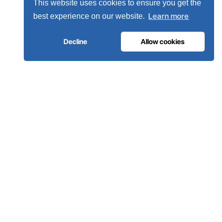
This website uses cookies to ensure you get the
Learn more
best experience on our website.
Decline
Allow cookies
INFRAESTRUTURA DE GASES MEDICINAIS
O oxigénio em que os hospitais
confiam.
Sistemas completos de gases medicinais, desde a geração
no local até à rede de tubagem do hospital. Concebidos em
Portugal, instalados em mais de 80 países.
Fale com os nossos engenheiros