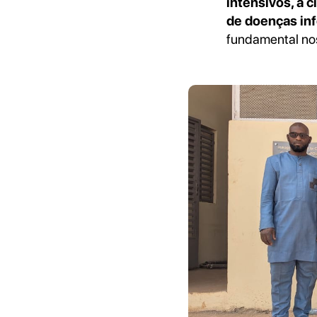
intensivos, a c
de doenças in
fundamental nos