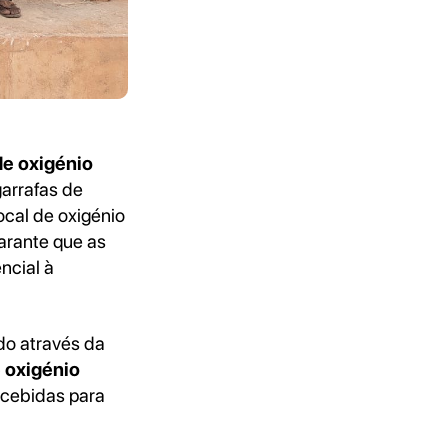
de oxigénio
garrafas de
ocal de oxigénio
arante que as
ncial à
do através da
 oxigénio
cebidas para