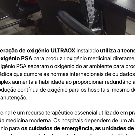
geração de oxigénio ULTRAOX
instalado
utiliza a tecn
oxigénio PSA
para produzir oxigénio medicinal diretamen
igénio PSA separam o oxigénio do ar ambiente para prod
dica que cumpre as normas internacionais de cuidados
plex aumenta a fiabilidade ao proporcionar redundância
odução contínua de oxigénio para os hospitais, mesmo d
anutenção.
cinal é um recurso terapêutico essencial utilizado em p
 da medicina moderna. Os hospitais dependem de um a
énio para
os cuidados de emergência, as unidades de