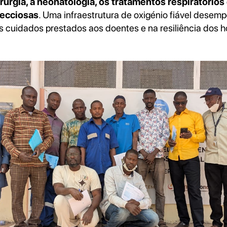
irurgia, a neonatologia, os tratamentos respiratórios
fecciosas
. Uma infraestrutura de oxigénio fiável desem
 cuidados prestados aos doentes e na resiliência dos ho