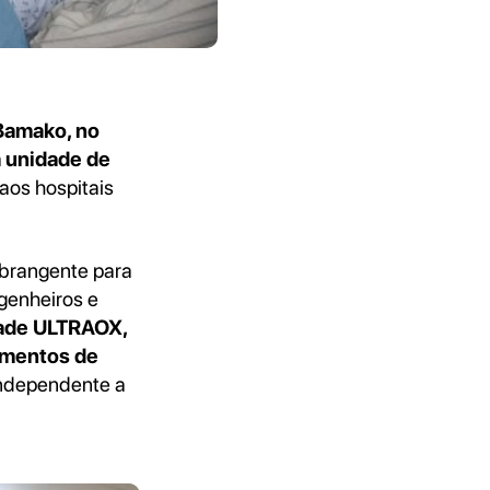
Bamako, no
 unidade de
aos hospitais
abrangente para
genheiros e
dade ULTRAOX,
imentos de
independente a