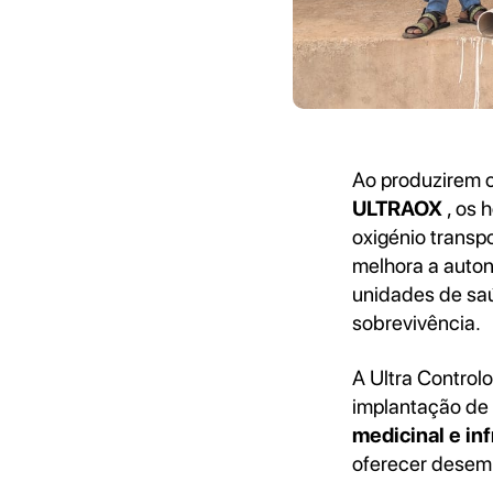
Ao produzirem o
ULTRAOX
, os 
oxigénio transp
melhora a auton
unidades de saú
sobrevivência.
A Ultra Control
implantação de
medicinal e in
oferecer desemp