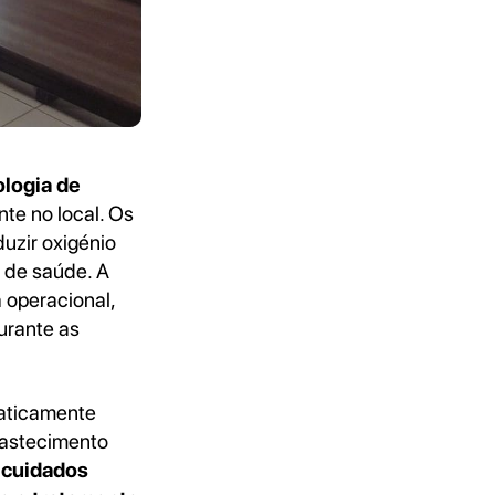
ologia de
te no local. Os
uzir oxigénio
 de saúde. A
 operacional,
urante as
raticamente
bastecimento
 cuidados