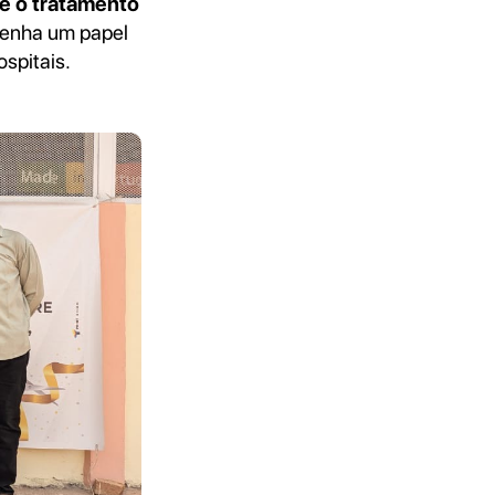
 e o tratamento
penha um papel
spitais.