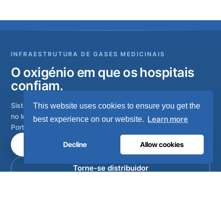
INFRAESTRUTURA DE GASES MEDICINAIS
O oxigénio em que os hospitais
confiam.
Sistemas completos de gases medicinais, desde a geração
This website uses cookies to ensure you get the
no local até à rede de tubagem do hospital. Concebidos em
Learn more
best experience on our website.
Portugal, instalados em mais de 80 países.
Fale com os nossos engenheiros
Decline
Allow cookies
Torne-se distribuidor