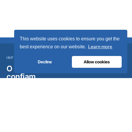
This website uses cookies to ensure you get the
Learn more
best experience on our website.
INFRAESTRUTURA DE GASES MEDICINAIS
Decline
Allow cookies
O oxigénio em que os hospitais
confiam.
Sistemas completos de gases medicinais, desde a geração
no local até à rede de tubagem do hospital. Concebidos em
Portugal, instalados em mais de 80 países.
Fale com os nossos engenheiros
Torne-se distribuidor