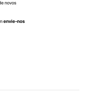
de novos
ém
envie-nos