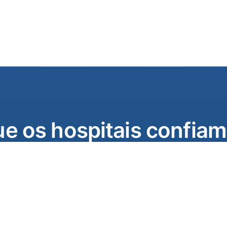
e os hospitais confiam
desde a geração no local
idos em Portugal,
orne-se distribuidor