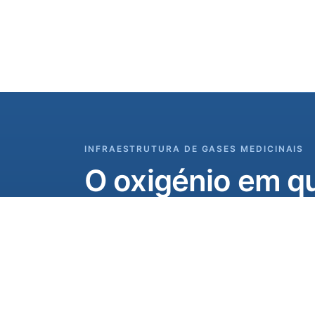
INFRAESTRUTURA DE GASES MEDICINAIS
O oxigénio em qu
Sistemas completos de gases medicinais, 
até à rede de tubagem do hospital. Conceb
instalados em mais de 80 países.
Fale com os nossos engenheiros
T