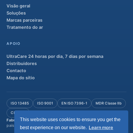
Visão geral
Soluções
Marcas parceiras
Tratamento do ar
APOIO
UltraCare 24 horas por dia, 7 dias por semana
Distribuidores
Contacto
Mapa do sítio
ISO 13485
ISO 9001
EN ISO 7396-1
MDR Classe IIb
CE 1639
This website uses cookies to ensure you get the
Fabricado em Portugal
· 40 anos de engenharia · Mais de 80
países
Learn more
best experience on our website.