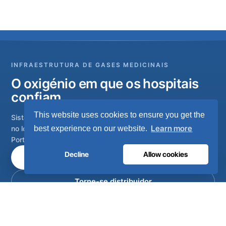
INFRAESTRUTURA DE GASES MEDICINAIS
O oxigénio em que os hospitais
confiam.
This website uses cookies to ensure you get the
Sistemas completos de gases medicinais, desde a geração
Learn more
no local até à rede de tubagem do hospital. Concebidos em
best experience on our website.
Portugal, instalados em mais de 80 países.
Decline
Allow cookies
Fale com os nossos engenheiros
Torne-se distribuidor