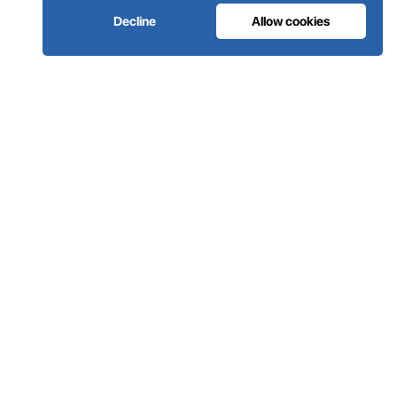
Decline
Allow cookies
INFRAESTRUTURA DE GASES MEDICINAIS
O oxigénio em que os hospitais
confiam.
Sistemas completos de gases medicinais, desde a geração