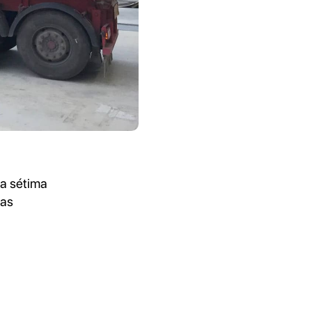
a sétima
das