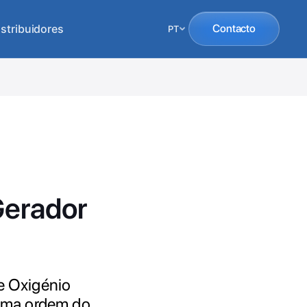
istribuidores
Contacto
PT
Gerador
 Oxigénio
tima ordem do