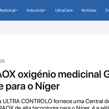
edicinal
Industrial
UltraCare
Notícias
D
026
OX oxigénio medicinal 
 para o Níger
a ULTRA CONTROLO fornece uma Central de
AOX de alta tecnologia para o Níger, é a sé