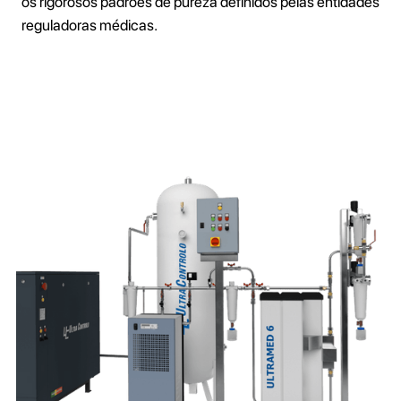
os rigorosos padrões de pureza definidos pelas entidades
reguladoras médicas.