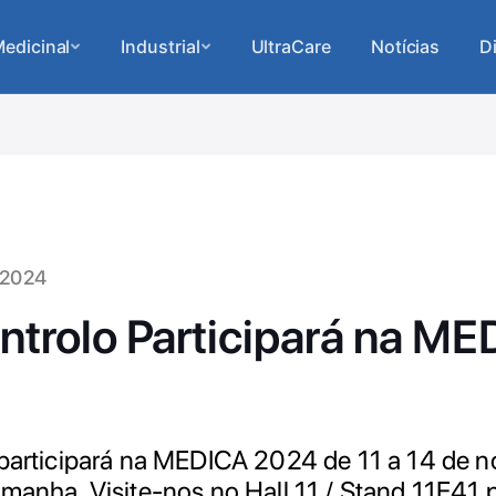
edicinal
Industrial
UltraCare
Notícias
D
 2024
ontrolo Participará na M
 participará na MEDICA 2024 de 11 a 14 de
emanha. Visite-nos no Hall 11 / Stand 11E41 