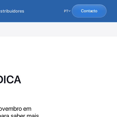
istribuidores
Contacto
PT
EDICA
 novembro em
para saber mais