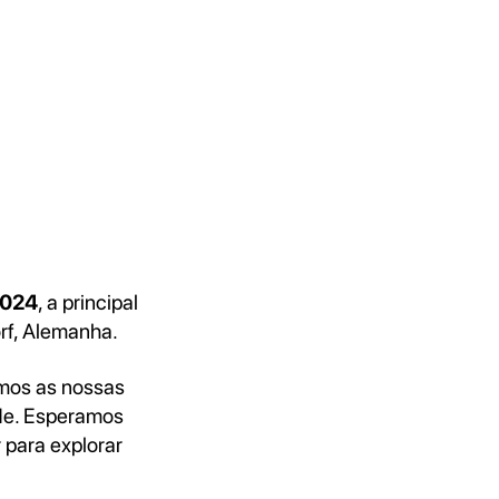
2024
, a principal
f, Alemanha.
mos as nossas
de. Esperamos
 para explorar