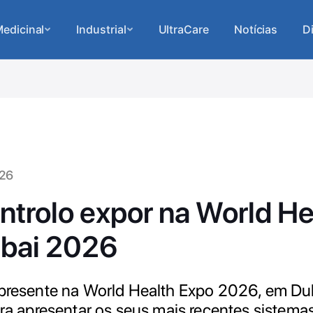
edicinal
Industrial
UltraCare
Notícias
D
026
ntrolo expor na World He
bai 2026
 presente na World Health Expo 2026, em Dub
para apresentar os seus mais recentes sistem