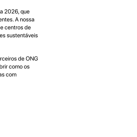
ra 2026, que
entes. A nossa
 e centros de
es sustentáveis
arceiros de ONG
brir como os
cas com