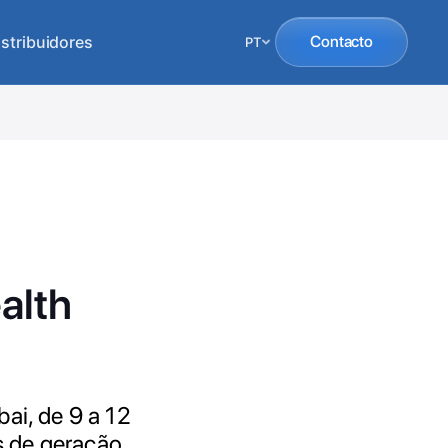
istribuidores
Contacto
PT
alth
ai, de 9 a 12
as de geração