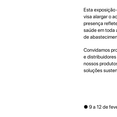
Esta exposição 
visa alargar o 
presença reflet
saúde em toda a
de abasteciment
Convidamos prof
e distribuidores
nossos produtos
soluções susten
🟓 9 a 12 de fe