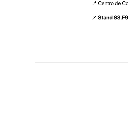
📍 Centro de C
📌
Stand S3.F9