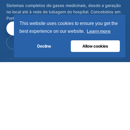
Sistemas completos de gases medicinais, desde a geração
no local até à rede de tubagem do hospital. Concebidos em
Portugal, instalados em mais de 80 países.
This website uses cookies to ensure you get the
Fale com os nossos engenheiros
Learn more
best experience on our website.
Torne-se distribuidor
Decline
Allow cookies
Sistemas completos de gases médicos e industriais no local,
concebidos, fabricados e com assistência técnica a partir de
Lisboa, Portugal.