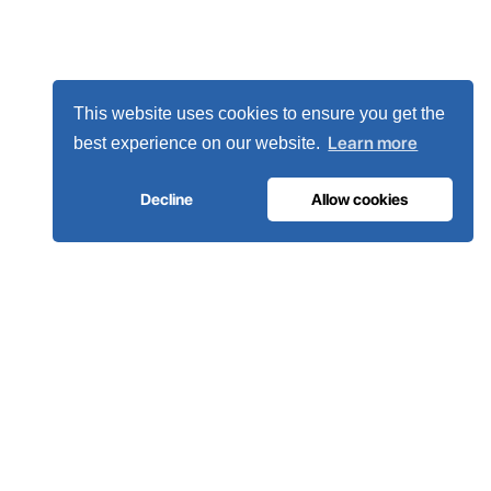
This website uses cookies to ensure you get the
Learn more
best experience on our website.
Decline
Allow cookies
INFRAESTRUTURA DE GASES MEDICINAIS
O oxigénio em que os hospitais
confiam.