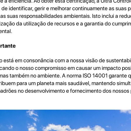
 a eficiência. Ao obter esta certificação, a Ultra Contr
de identificar, gerir e melhorar continuamente as suas p
as suas responsabilidades ambientais. Isto inclui a red
mização da utilização de recursos e a garantia do cumpr
ental.
rtante
ão está em consonância com a nossa visão de sustentabi
acando o nosso compromisso em causar um impacto posit
 mas também no ambiente. A norma ISO 14001 garante q
ribuem para um planeta mais saudável, mantendo simul
padrões no desenvolvimento e fornecimento dos nossos 