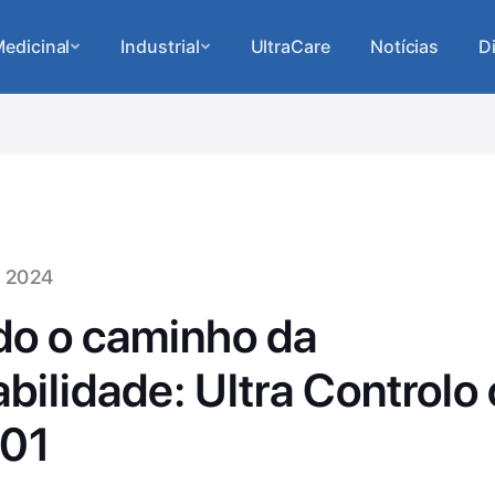
edicinal
Industrial
UltraCare
Notícias
D
e 2024
do o caminho da
bilidade: Ultra Controlo
001