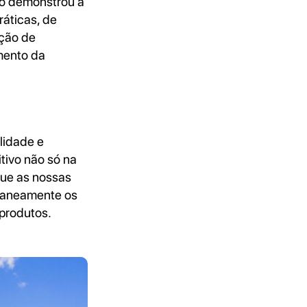
olo demonstrou a
ráticas, de
ução de
imento da
lidade e
ivo não só na
ue as nossas
taneamente os
produtos.