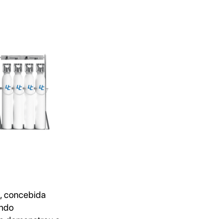
l, concebida
ando